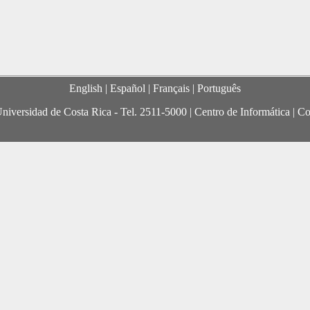
English
| Español |
Français
|
Português
niversidad de Costa Rica - Tel.
2511-5000
|
Centro de Informática
|
Co